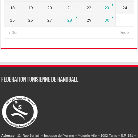
18
19
20
21
22
23
24
25
26
27
28
29
30
« Oct
Déc »
Fédération tunisienne de Handball
Adresse
: 11, Rue 1er juin – Impasse de l’Aurore – Mutuelle Ville – 1002 Tunis – B.P. 151 –