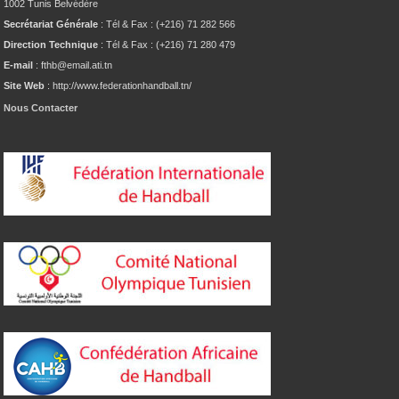
1002 Tunis Belvédère
Secrétariat Générale
: Tél & Fax : (+216) 71 282 566
Direction Technique
: Tél & Fax : (+216) 71 280 479
E-mail
: fthb@email.ati.tn
Site Web
: http://www.federationhandball.tn/
Nous Contacter