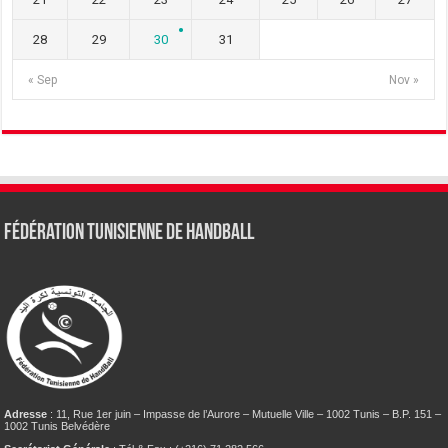
28
29
30
31
« Sep
Nov »
Fédération tunisienne de Handball
Adresse
: 11, Rue 1er juin – Impasse de l’Aurore – Mutuelle Ville – 1002 Tunis – B.P. 151 –
1002 Tunis Belvédère