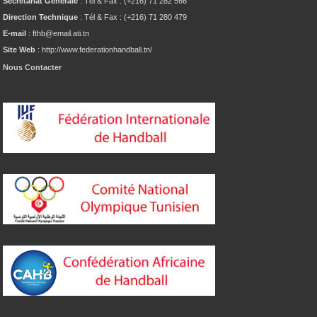
Secrétariat Générale
: Tél & Fax : (+216) 71 282 566
Direction Technique
: Tél & Fax : (+216) 71 280 479
E-mail
: fthb@email.ati.tn
Site Web
: http://www.federationhandball.tn/
Nous Contacter