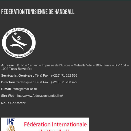
Fédération tunisienne de Handball
Adresse
: 11, Rue 1er juin – Impasse de l’Aurore – Mutuelle Ville – 1002 Tunis – B.P. 151 –
1002 Tunis Belvédère
Secrétariat Générale
: Tél & Fax : (+216) 71 282 566
Direction Technique
: Tél & Fax : (+216) 71 280 479
E-mail
: fthb@email.ati.tn
Site Web
: http://www.federationhandball.tn/
Nous Contacter