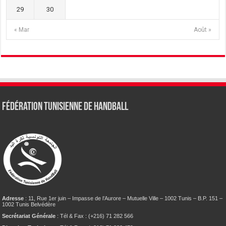
29
30
« Mar
Août »
Fédération tunisienne de Handball
Adresse
: 11, Rue 1er juin – Impasse de l’Aurore – Mutuelle Ville – 1002 Tunis – B.P. 151 –
1002 Tunis Belvédère
Secrétariat Générale
: Tél & Fax : (+216) 71 282 566