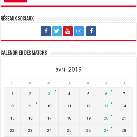
e
n
e
n
e
n
o
n
o
u
o
u
v
u
v
Réseaux sociaux
e
v
e
l
e
l
l
l
l
e
l
e
f
e
f
e
f
e
n
e
n
ê
n
ê
t
ê
t
Calendrier des matchs
r
t
r
e
r
e
)
e
)
)
avril 2019
L
M
M
J
V
S
D
1
2
3
4
5
6
7
8
9
10
11
12
13
14
15
16
17
18
19
20
21
22
23
24
25
26
27
28