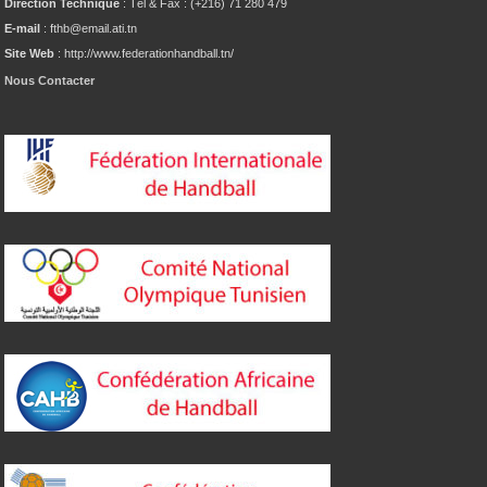
Direction Technique
: Tél & Fax : (+216) 71 280 479
E-mail
: fthb@email.ati.tn
Site Web
: http://www.federationhandball.tn/
Nous Contacter