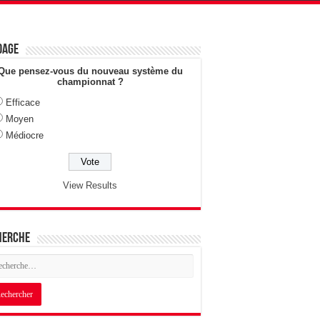
dage
Que pensez-vous du nouveau système du
championnat ?
Efficace
Moyen
Médiocre
View Results
herche