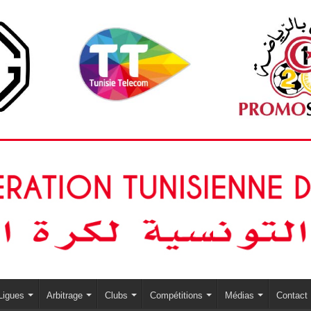
Ligues
Arbitrage
Clubs
Compétitions
Médias
Contact