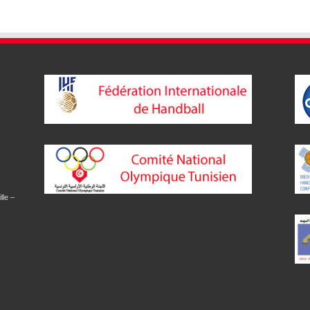
lle –