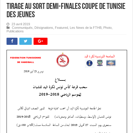
Tirage au Sort Demi-finales Coupe de Tunisie
des Jeunes
23 avril 2019
Communiqués
,
Désignations
,
Featured
,
Les News de la FTHB
,
Photo
,
Publications