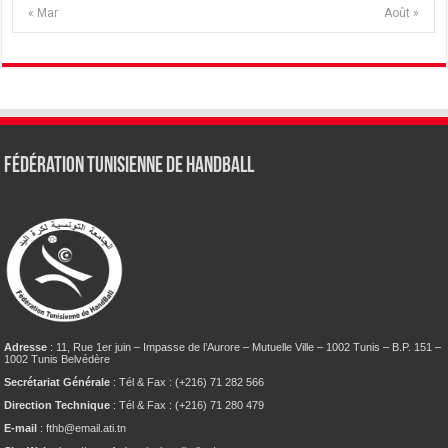
« Mar
Août »
Fédération tunisienne de Handball
Adresse
: 11, Rue 1er juin – Impasse de l’Aurore – Mutuelle Ville – 1002 Tunis – B.P. 151 –
1002 Tunis Belvédère
Secrétariat Générale
: Tél & Fax : (+216) 71 282 566
Direction Technique
: Tél & Fax : (+216) 71 280 479
E-mail
: fthb@email.ati.tn