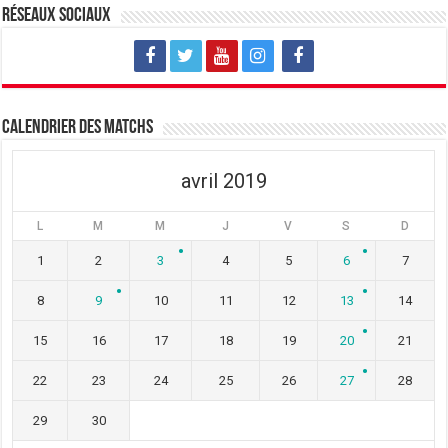
v
u
v
Réseaux sociaux
e
v
e
l
e
l
l
l
l
e
l
e
f
e
f
e
f
e
n
e
n
ê
n
ê
t
ê
t
Calendrier des matchs
r
t
r
e
r
e
)
e
)
)
avril 2019
L
M
M
J
V
S
D
1
2
3
4
5
6
7
8
9
10
11
12
13
14
15
16
17
18
19
20
21
22
23
24
25
26
27
28
29
30