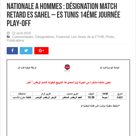
Nationale A Hommes : Désignation Match
Retard ES Sahel – ES Tunis 14éme journée
PLAY-OFF
22 avril 2019
Communiqués
,
Désignations
,
Featured
,
Les News de la FTHB
,
Photo
,
Publications