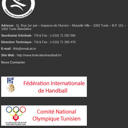
Adresse
: 11, Rue 1er juin – Impasse de l’Aurore – Mutuelle Ville – 1002 Tunis – B.P. 151 –
1002 Tunis Belvédère
Secrétariat Générale
: Tél & Fax : (+216) 71 282 566
Direction Technique
: Tél & Fax : (+216) 71 280 479
E-mail
: fthb@email.ati.tn
Site Web
: http://www.federationhandball.tn/
Nous Contacter