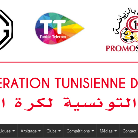
Ligues
Arbitrage
Clubs
Compétitions
Médias
Contact