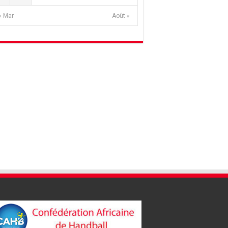
« Mar
Août »