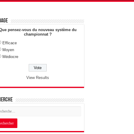
dage
Que pensez-vous du nouveau système du
championnat ?
Efficace
Moyen
Médiocre
View Results
herche