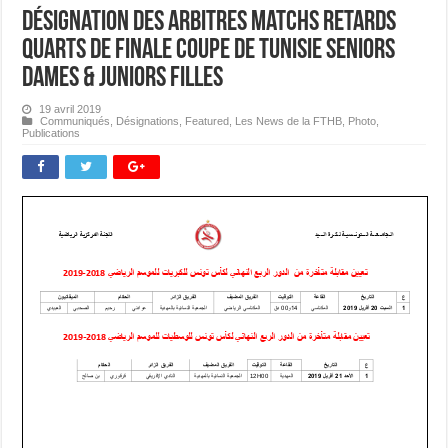
Désignation des Arbitres Matchs Retards
Quarts de Finale Coupe de Tunisie Seniors
Dames & Juniors Filles
19 avril 2019
Communiqués
,
Désignations
,
Featured
,
Les News de la FTHB
,
Photo
,
Publications