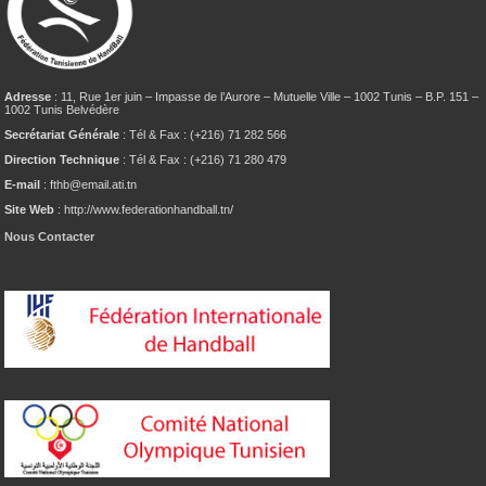
Adresse
: 11, Rue 1er juin – Impasse de l’Aurore – Mutuelle Ville – 1002 Tunis – B.P. 151 –
1002 Tunis Belvédère
Secrétariat Générale
: Tél & Fax : (+216) 71 282 566
Direction Technique
: Tél & Fax : (+216) 71 280 479
E-mail
: fthb@email.ati.tn
Site Web
: http://www.federationhandball.tn/
Nous Contacter