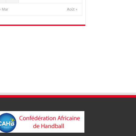
« Mar
Août »