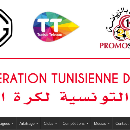
Ligues
Arbitrage
Clubs
Compétitions
Médias
Contact