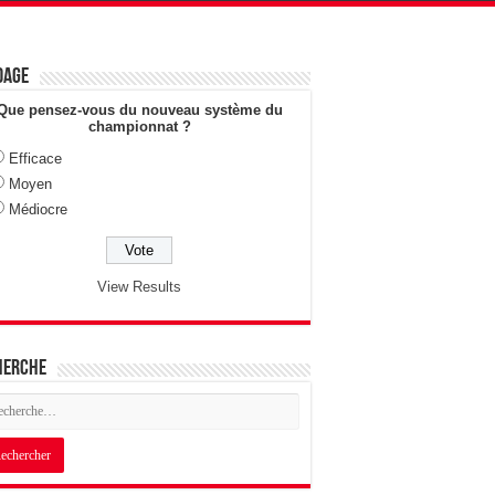
dage
Que pensez-vous du nouveau système du
championnat ?
Efficace
Moyen
Médiocre
View Results
herche