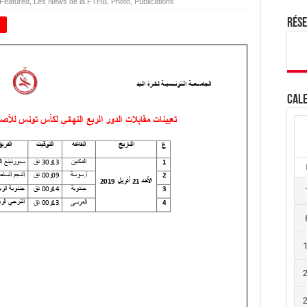
Featured
,
Les News de la FTHB
,
Photo
,
Publications
Rés
+
Cale