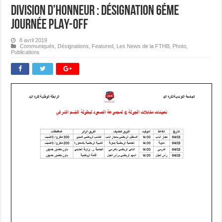
Division d’Honneur : Désignation 6éme
journée PLAY-OFF
8 avril 2019
Communiqués
,
Désignations
,
Featured
,
Les News de la FTHB
,
Photo
,
Publications