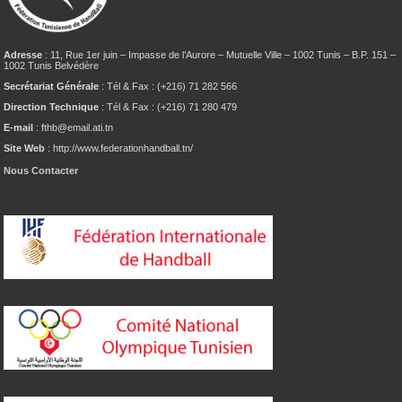
Adresse
: 11, Rue 1er juin – Impasse de l’Aurore – Mutuelle Ville – 1002 Tunis – B.P. 151 –
1002 Tunis Belvédère
Secrétariat Générale
: Tél & Fax : (+216) 71 282 566
Direction Technique
: Tél & Fax : (+216) 71 280 479
E-mail
: fthb@email.ati.tn
Site Web
: http://www.federationhandball.tn/
Nous Contacter