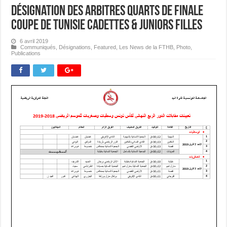
Désignation des Arbitres Quarts de Finale
Coupe de Tunisie Cadettes & Juniors Filles
6 avril 2019
Communiqués
,
Désignations
,
Featured
,
Les News de la FTHB
,
Photo
,
Publications