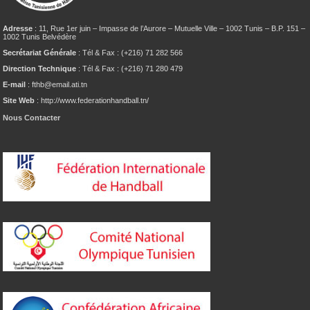
Adresse
: 11, Rue 1er juin – Impasse de l’Aurore – Mutuelle Ville – 1002 Tunis – B.P. 151 –
1002 Tunis Belvédère
Secrétariat Générale
: Tél & Fax : (+216) 71 282 566
Direction Technique
: Tél & Fax : (+216) 71 280 479
E-mail
: fthb@email.ati.tn
Site Web
: http://www.federationhandball.tn/
Nous Contacter