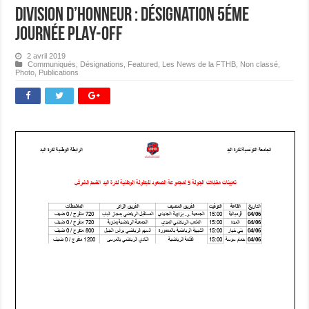
Division d’Honneur : Désignation 5éme
journée PLAY-OFF
2 avril 2019
Communiqués
,
Désignations
,
Featured
,
Les News de la FTHB
,
Non classé
,
Photo
,
Publications