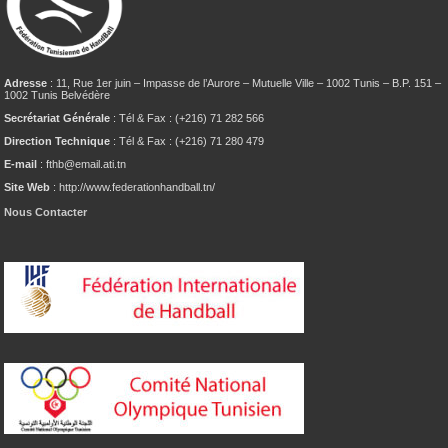
Adresse
: 11, Rue 1er juin – Impasse de l’Aurore – Mutuelle Ville – 1002 Tunis – B.P. 151 –
1002 Tunis Belvédère
Secrétariat Générale
: Tél & Fax : (+216) 71 282 566
Direction Technique
: Tél & Fax : (+216) 71 280 479
E-mail
: fthb@email.ati.tn
Site Web
: http://www.federationhandball.tn/
Nous Contacter