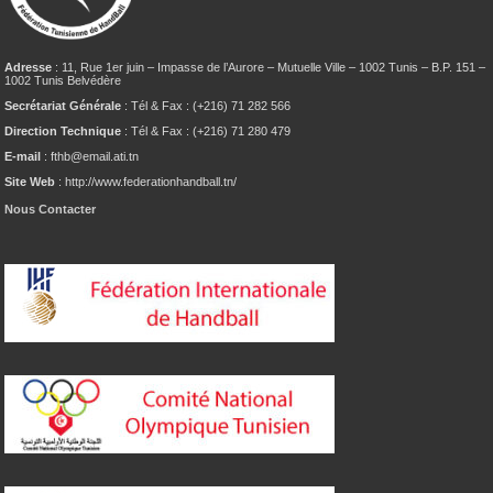
Adresse
: 11, Rue 1er juin – Impasse de l’Aurore – Mutuelle Ville – 1002 Tunis – B.P. 151 –
1002 Tunis Belvédère
Secrétariat Générale
: Tél & Fax : (+216) 71 282 566
Direction Technique
: Tél & Fax : (+216) 71 280 479
E-mail
: fthb@email.ati.tn
Site Web
: http://www.federationhandball.tn/
Nous Contacter