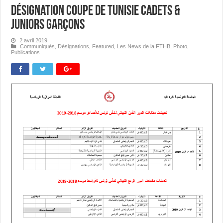
Désignation Coupe de Tunisie Cadets &
Juniors Garçons
2 avril 2019
Communiqués
,
Désignations
,
Featured
,
Les News de la FTHB
,
Photo
,
Publications