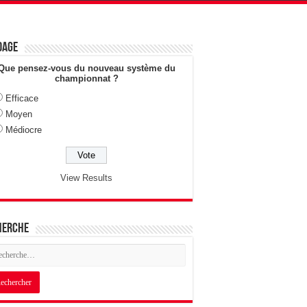
dage
Que pensez-vous du nouveau système du
championnat ?
Efficace
Moyen
Médiocre
View Results
herche