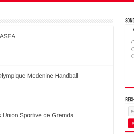
Son
s ASEA
 Olympique Medenine Handball
Rec
vs Union Sportive de Gremda