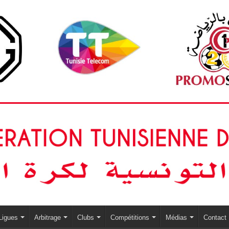
Ligues
Arbitrage
Clubs
Compétitions
Médias
Contact