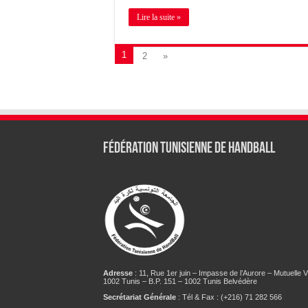
Lire la suite »
1
2
»
Fédération tunisienne de Handball
Adresse
: 11, Rue 1er juin – Impasse de l’Aurore – Mutuelle Vi
1002 Tunis – B.P. 151 – 1002 Tunis Belvédère
Secrétariat Générale
: Tél & Fax : (+216) 71 282 566