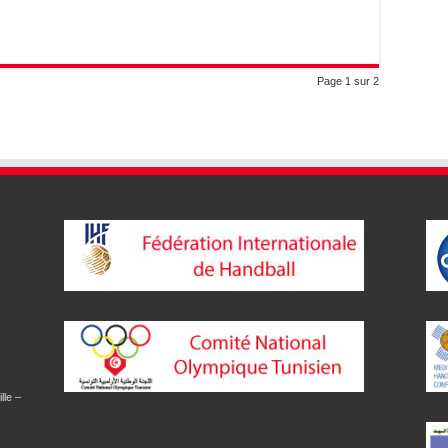
Page 1 sur 2
lle –