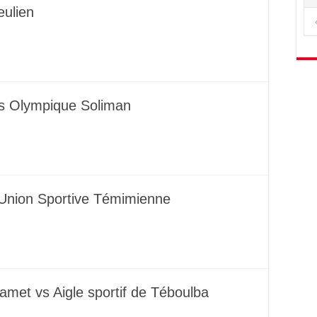
eulien
vs Olympique Soliman
 Union Sportive Témimienne
met vs Aigle sportif de Téboulba