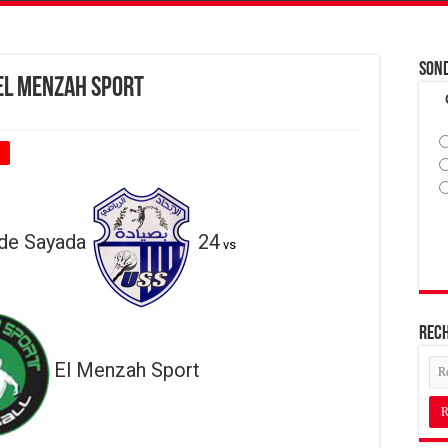
Son
 El Menzah Sport
+
 de Sayada
24
vs
Rec
El Menzah Sport