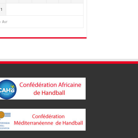
31
« Avr