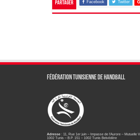
Facebook
Twitter
Partager
Fédération tunisienne de Handball
Adresse
: 11, Rue 1er juin – Impasse de l’Aurore – Mutuelle Vi
1002 Tunis – B.P. 151 – 1002 Tunis Belvédère