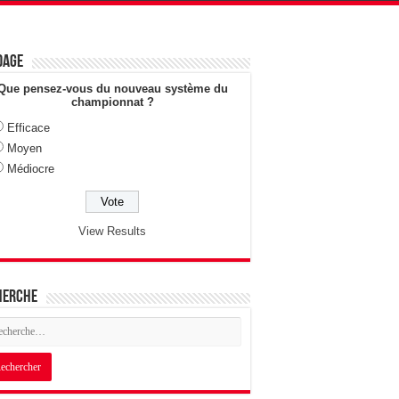
dage
Que pensez-vous du nouveau système du
championnat ?
Efficace
Moyen
Médiocre
View Results
herche