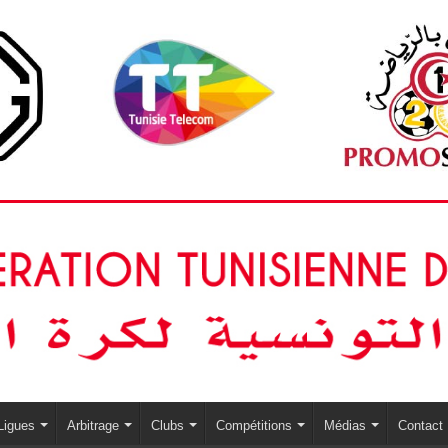
Ligues
Arbitrage
Clubs
Compétitions
Médias
Contact