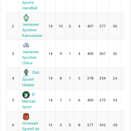
Sports
HandBall
Jeunesse
2
14
10
0
4
407
377
30
34
Sportive
Kairounaise
Jeunesse
3
14
9
1
4
400
367
33
33
Sportive
Chihia
Club
4
14
8
1
5
378
354
24
31
Sportif
Hilalien
El
5
14
7
1
6
409
375
34
29
Menzah
Sport
Croissant
6
13
5
0
8
377
410
-33
22
Sportif de