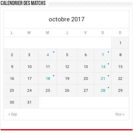
t
ê
t
Calendrier des matchs
r
t
r
e
r
e
)
e
)
)
octobre 2017
L
M
M
J
V
S
D
1
2
3
4
5
6
7
8
9
10
11
12
13
14
15
16
17
18
19
20
21
22
23
24
25
26
27
28
29
30
31
« Sep
Nov »