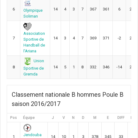
6
14
4
3
7
367
361
6
25
Olympique
Soliman
Association
7
14
3
4
7
369
371
-2
24
Sportive de
Handball de
l’Ariana
Union
8
14
5
1
8
332
346
-14
24
Sportive de
Gremda
Classement nationale B hommes Poule B
saison 2016/2017
Pos
Équipe
J
V
N
D
M
E
DIFF
Pts
Jendouba
1
14
10
1
3
378
345
33
35