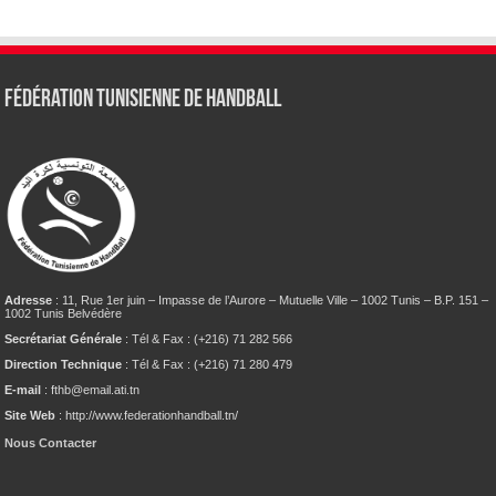
Fédération tunisienne de Handball
Adresse
: 11, Rue 1er juin – Impasse de l’Aurore – Mutuelle Ville – 1002 Tunis – B.P. 151 –
1002 Tunis Belvédère
Secrétariat Générale
: Tél & Fax : (+216) 71 282 566
Direction Technique
: Tél & Fax : (+216) 71 280 479
E-mail
: fthb@email.ati.tn
Site Web
: http://www.federationhandball.tn/
Nous Contacter