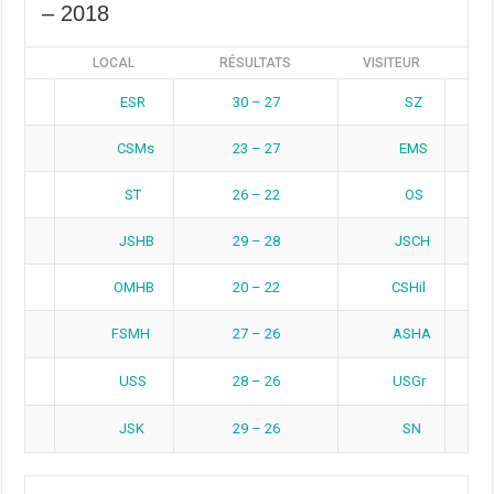
– 2018
LOCAL
RÉSULTATS
VISITEUR
ESR
30 – 27
SZ
CSMs
23 – 27
EMS
ST
26 – 22
OS
JSHB
29 – 28
JSCH
OMHB
20 – 22
CSHil
FSMH
27 – 26
ASHA
USS
28 – 26
USGr
JSK
29 – 26
SN