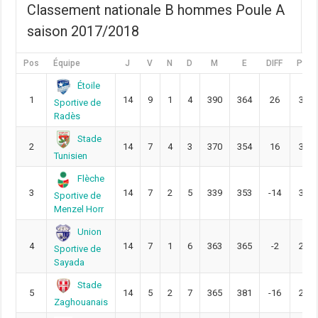
Classement nationale B hommes Poule A
saison 2017/2018
Pos
Équipe
J
V
N
D
M
E
DIFF
Pts
Étoile
1
14
9
1
4
390
364
26
33
Sportive de
Radès
Stade
2
14
7
4
3
370
354
16
32
Tunisien
Flèche
3
14
7
2
5
339
353
-14
30
Sportive de
Menzel Horr
Union
4
14
7
1
6
363
365
-2
29
Sportive de
Sayada
Stade
5
14
5
2
7
365
381
-16
26
Zaghouanais