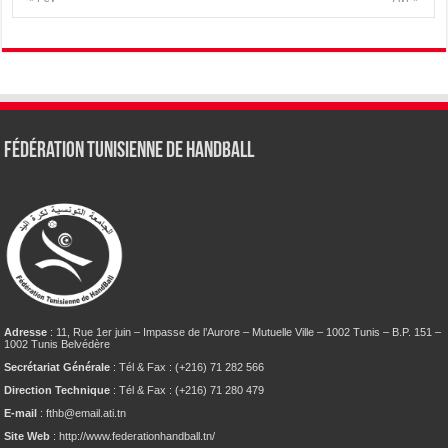
Fédération tunisienne de Handball
Adresse
: 11, Rue 1er juin – Impasse de l’Aurore – Mutuelle Ville – 1002 Tunis – B.P. 151 –
1002 Tunis Belvédère
Secrétariat Générale
: Tél & Fax : (+216) 71 282 566
Direction Technique
: Tél & Fax : (+216) 71 280 479
E-mail
: fthb@email.ati.tn
Site Web
: http://www.federationhandball.tn/