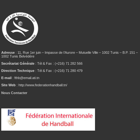
Adresse
: 11, Rue 1er juin – Impasse de l’Aurore – Mutuelle Ville – 1002 Tunis – B.P. 151 –
1002 Tunis Belvédère
Secrétariat Générale
: Tél & Fax : (+216) 71 282 566
Direction Technique
: Tél & Fax : (+216) 71 280 479
E-mail
: fthb@email.ati.tn
Site Web
: http://www.federationhandball.tn/
Nous Contacter