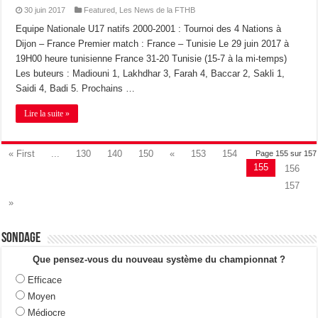
30 juin 2017
Featured
,
Les News de la FTHB
Equipe Nationale U17 natifs 2000-2001 : Tournoi des 4 Nations à
Dijon – France Premier match : France – Tunisie Le 29 juin 2017 à
19H00 heure tunisienne France 31-20 Tunisie (15-7 à la mi-temps)
Les buteurs : Madiouni 1, Lakhdhar 3, Farah 4, Baccar 2, Sakli 1,
Saidi 4, Badi 5. Prochains …
Lire la suite »
« First
...
130
140
150
«
153
154
Page 155 sur 157
155
156
157
»
Sondage
Que pensez-vous du nouveau système du championnat ?
Efficace
Moyen
Médiocre