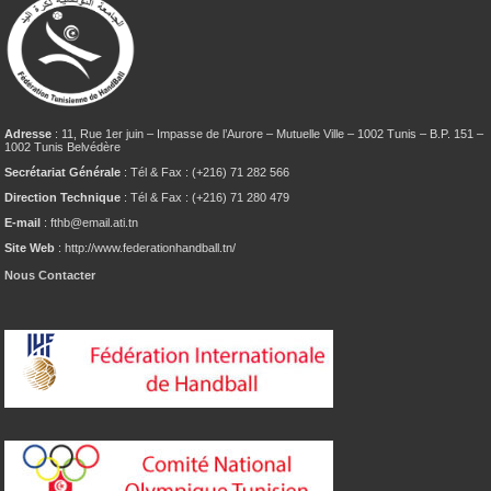
Adresse
: 11, Rue 1er juin – Impasse de l’Aurore – Mutuelle Ville – 1002 Tunis – B.P. 151 –
1002 Tunis Belvédère
Secrétariat Générale
: Tél & Fax : (+216) 71 282 566
Direction Technique
: Tél & Fax : (+216) 71 280 479
E-mail
: fthb@email.ati.tn
Site Web
: http://www.federationhandball.tn/
Nous Contacter