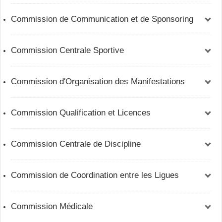
Commission de Communication et de Sponsoring
Commission Centrale Sportive
Commission d'Organisation des Manifestations
Ali Ayadi :
Commission Qualification et Licences
Lotfi Mokni :
Lassaad Ben Attia :
Commission Centrale de Discipline
Sami Ammar :
Commission de Coordination entre les Ligues
Mouadh Ben Zaied :
Commission Médicale
Maher Ben Othmen :