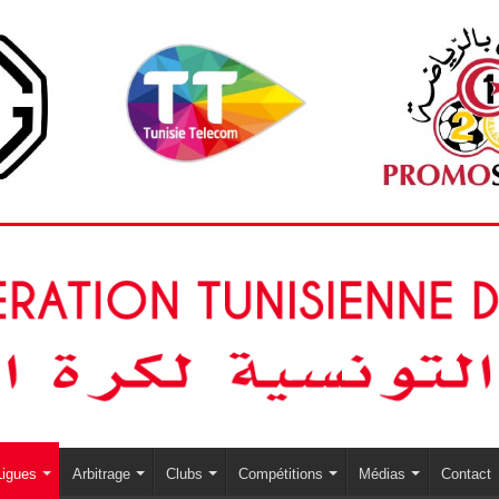
Ligues
Arbitrage
Clubs
Compétitions
Médias
Contact