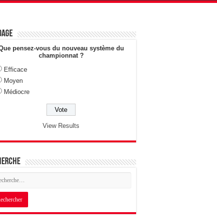
dage
Que pensez-vous du nouveau système du
championnat ?
Efficace
Moyen
Médiocre
View Results
herche