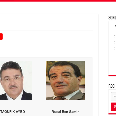
Son
+
Rec
TAOUFIK AYED
Raouf Ben Samir