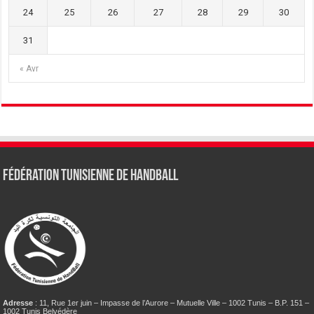
24
25
26
27
28
29
30
31
« Avr
Fédération tunisienne de Handball
Adresse
: 11, Rue 1er juin – Impasse de l’Aurore – Mutuelle Ville – 1002 Tunis – B.P. 151 –
1002 Tunis Belvédère