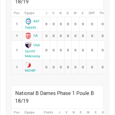
18/19
Pos
Équipe
J
V
N
D
M
E
DIFF
Pts
ASF
1
0
0
0
0
0
0
0
0
Sayada
CA
1
0
0
0
0
0
0
0
0
Club
1
0
0
0
0
0
0
0
0
Sportif
Meknassy
1
0
0
0
0
0
0
0
0
MSHBF
National B Dames Phase 1 Poule B
18/19
Pos
Équipe
Points
J
V
N
D
M
E
DIFF
P