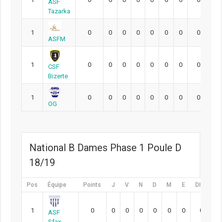
ASF
Tazarka
1
0
0
0
0
0
0
0
0
0
ASFM
1
0
0
0
0
0
0
0
0
0
CSF
Bizerte
1
0
0
0
0
0
0
0
0
0
OG
National B Dames Phase 1 Poule D
18/19
Pos
Équipe
Points
J
V
N
D
M
E
DIFF
P
1
0
0
0
0
0
0
0
0
ASF
Sfax