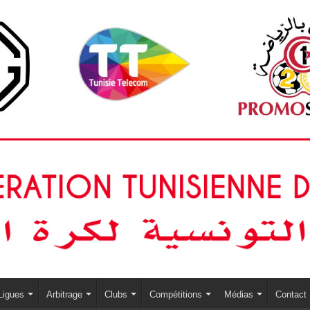
Ligues
Arbitrage
Clubs
Compétitions
Médias
Contact