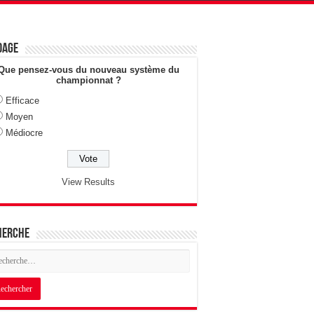
dage
Que pensez-vous du nouveau système du
championnat ?
Efficace
Moyen
Médiocre
View Results
herche