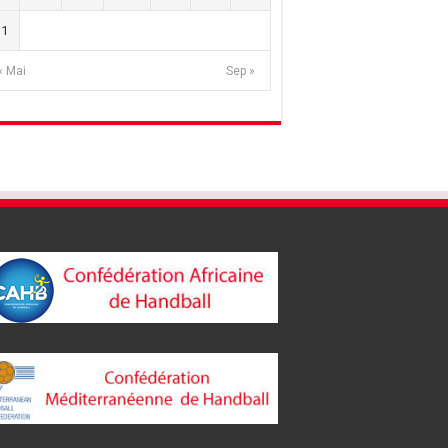
31
« Mai
Sep »