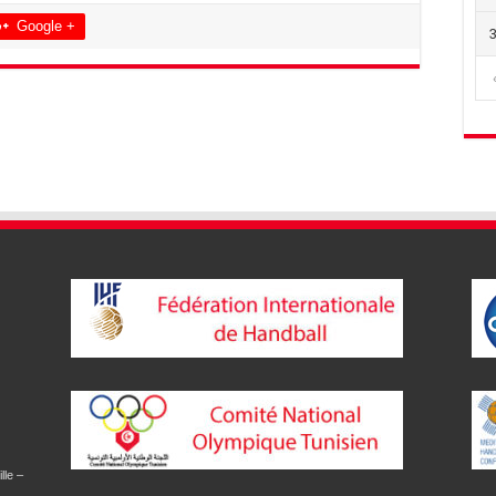
Google +
lle –