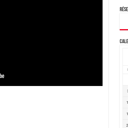
Rés
Cale