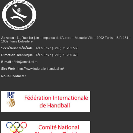
Adresse
: 11, Rue 1er juin – Impasse de l’Aurore – Mutuelle Ville – 1002 Tunis – B.P. 151 –
1002 Tunis Belvédère
Secrétariat Générale
: Tél & Fax : (+216) 71 282 566
Direction Technique
: Tél & Fax : (+216) 71 280 479
E-mail
: fthb@email.ati.tn
Site Web
: http://www.federationhandball.tn/
Nous Contacter