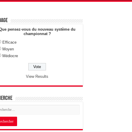
dage
Que pensez-vous du nouveau système du
championnat ?
Efficace
Moyen
Médiocre
View Results
herche