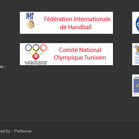
lle –
red by :
Perfexina