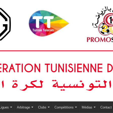
Ligues
Arbitrage
Clubs
Compétitions
Médias
Contact