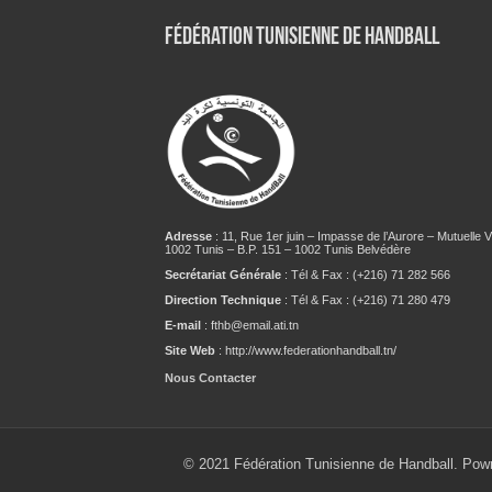
Fédération tunisienne de Handball
Adresse
: 11, Rue 1er juin – Impasse de l’Aurore – Mutuelle Vi
1002 Tunis – B.P. 151 – 1002 Tunis Belvédère
Secrétariat Générale
: Tél & Fax : (+216) 71 282 566
Direction Technique
: Tél & Fax : (+216) 71 280 479
E-mail
: fthb@email.ati.tn
Site Web
: http://www.federationhandball.tn/
Nous Contacter
© 2021 Fédération Tunisienne de Handball. Pow