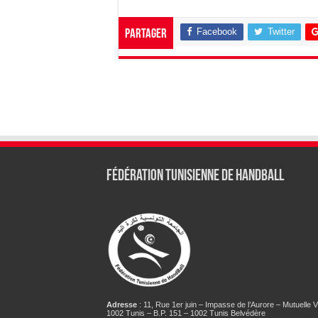
Facebook
Twitter
Partager
Fédération tunisienne de Handball
Adresse
: 11, Rue 1er juin – Impasse de l’Aurore – Mutuelle Vi
1002 Tunis – B.P. 151 – 1002 Tunis Belvédère