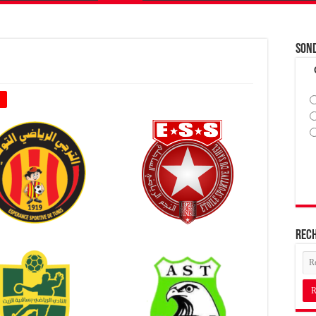
Son
+
Rec