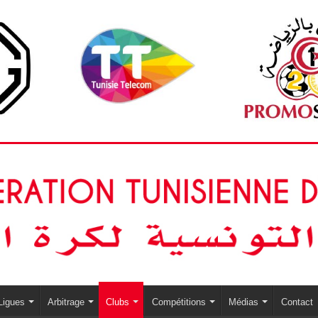
Ligues
Arbitrage
Clubs
Compétitions
Médias
Contact