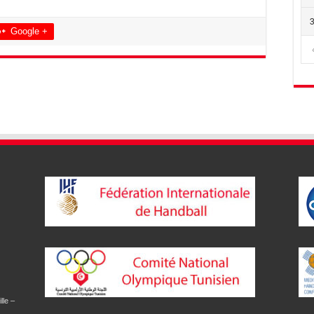
Google +
lle –