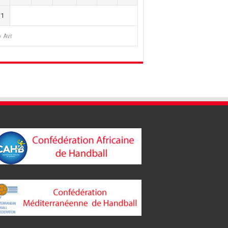
31
« Avr