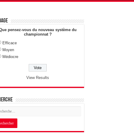
dage
Que pensez-vous du nouveau système du
championnat ?
Efficace
Moyen
Médiocre
View Results
herche