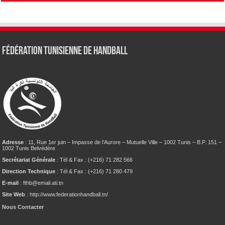
Fédération tunisienne de Handball
Adresse
: 11, Rue 1er juin – Impasse de l’Aurore – Mutuelle Ville – 1002 Tunis – B.P. 151 –
1002 Tunis Belvédère
Secrétariat Générale
: Tél & Fax : (+216) 71 282 566
Direction Technique
: Tél & Fax : (+216) 71 280 479
E-mail
: fthb@email.ati.tn
Site Web
: http://www.federationhandball.tn/
Nous Contacter