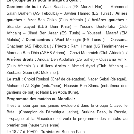
Le groupe de 17 pour le stage du Qatar
:
Gardiens de but :
Wael Saadallah (FS Manzel Hor) – Mohamed
Salah Brahem (AS Téboulba) – Jawher Hamed (ES Tunis) /
Ailiers
gauches :
Azer Ben Chikh (Club Africain ) /
Arrières gauches :
Skander Zayed (EBS Béni Khiar) – Yessine Bouteffaha (Club
Africain) – Jihed Ben Araar (ES Tunis) – Youssef Maaref (EM
Mahdia) /
Demi-centres :
Wael Mzoughi (ES Tunis ) – Oussama
Ghachem (AS Téboulba ) /
Pivots :
Rami Hmam (US Témimienne) –
Marouan Ben Dhia (ASHB Ariana) – Ghazi Memmich (Club Africain) /
Arrières droits :
Anouar Ben Abdallah (ES Sahel) – Oussama Rmiki
(Club Africain ) /
Ailiers droits :
Ahmed Ayari (Club Africain) –
Zoubaier Gouri (SC Moknine ).
Le staff :
Chokri Rouissi (Chef de délégation), Nacer Sebai (délégué),
Mohamed Ali Sghir (entraîneur), Houssin Ben Slama (entraîneur des
gardiens de but) et Nabil Ben Abda (Kiné).
Programme des matchs au Mondial :
Il est à noter que nos juniors évolueront dans le Groupe C avec le
Brésil (Champion de l’Amérique Latine), Burkina Faso, la Russie,
l’Espagne et la Macédoine et voilà le programme des matchs au
premier tour (heure tunisienne) :
Le 18 / 7 à 10H00 :
Tunisie
Vs Burkina Faso