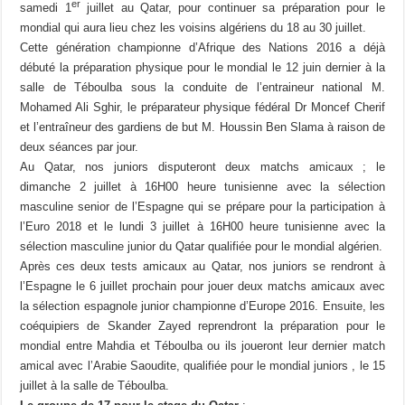
er
samedi 1
juillet au Qatar, pour continuer sa préparation pour le
mondial qui aura lieu chez les voisins algériens du 18 au 30 juillet.
Cette génération championne d’Afrique des Nations 2016 a déjà
débuté la préparation physique pour le mondial le 12 juin dernier à la
salle de Téboulba sous la conduite de l’entraineur national M.
Mohamed Ali Sghir, le préparateur physique fédéral Dr Moncef Cherif
et l’entraîneur des gardiens de but M. Houssin Ben Slama à raison de
deux séances par jour.
Au Qatar, nos juniors disputeront deux matchs amicaux ; le
dimanche 2 juillet à 16H00 heure tunisienne avec la sélection
masculine senior de l’Espagne qui se prépare pour la participation à
l’Euro 2018 et le lundi 3 juillet à 16H00 heure tunisienne avec la
sélection masculine junior du Qatar qualifiée pour le mondial algérien.
Après ces deux tests amicaux au Qatar, nos juniors se rendront à
l’Espagne le 6 juillet prochain pour jouer deux matchs amicaux avec
la sélection espagnole junior championne d’Europe 2016. Ensuite, les
coéquipiers de Skander Zayed reprendront la préparation pour le
mondial entre Mahdia et Téboulba ou ils joueront leur dernier match
amical avec l’Arabie Saoudite, qualifiée pour le mondial juniors , le 15
juillet à la salle de Téboulba.