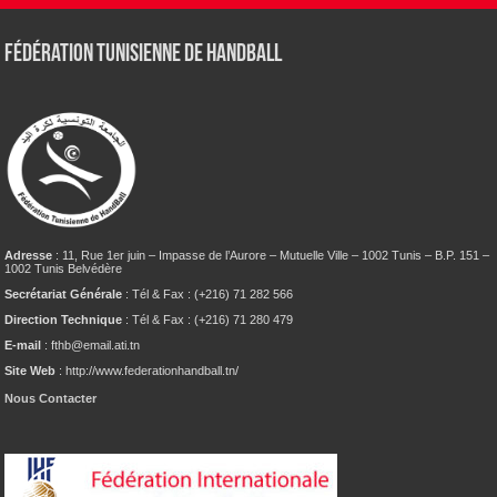
Fédération tunisienne de Handball
Adresse
: 11, Rue 1er juin – Impasse de l’Aurore – Mutuelle Ville – 1002 Tunis – B.P. 151 –
1002 Tunis Belvédère
Secrétariat Générale
: Tél & Fax : (+216) 71 282 566
Direction Technique
: Tél & Fax : (+216) 71 280 479
E-mail
: fthb@email.ati.tn
Site Web
: http://www.federationhandball.tn/
Nous Contacter