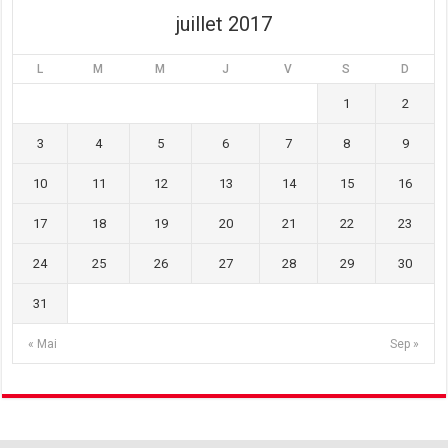
)
juillet 2017
L
M
M
J
V
S
D
1
2
3
4
5
6
7
8
9
10
11
12
13
14
15
16
17
18
19
20
21
22
23
24
25
26
27
28
29
30
31
« Mai
Sep »