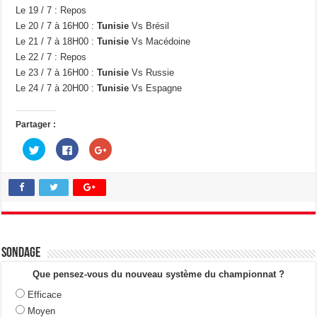
Le 19 / 7 : Repos
Le 20 / 7 à 16H00 :
Tunisie
Vs Brésil
Le 21 / 7 à 18H00 :
Tunisie
Vs Macédoine
Le 22 / 7 : Repos
Le 23 / 7 à 16H00 :
Tunisie
Vs Russie
Le 24 / 7 à 20H00 :
Tunisie
Vs Espagne
Partager :
C
C
C
l
l
l
i
i
i
q
q
q
u
u
u
e
e
e
z
z
z
p
p
p
o
o
o
u
u
u
r
r
r
p
p
p
a
a
a
Sondage
r
r
r
t
t
t
a
a
a
Que pensez-vous du nouveau système du championnat ?
g
g
g
e
e
e
Efficace
r
r
r
s
s
s
Moyen
u
u
u