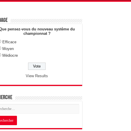
dage
Que pensez-vous du nouveau système du
championnat ?
Efficace
Moyen
Médiocre
View Results
herche