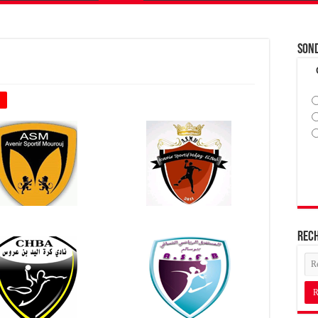
Son
+
Rec