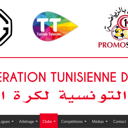
Ligues
Arbitrage
Clubs
Compétitions
Médias
Contact