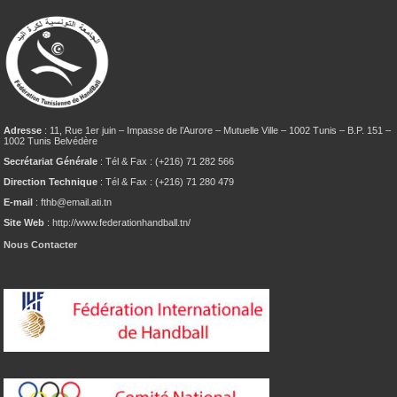
Adresse
: 11, Rue 1er juin – Impasse de l’Aurore – Mutuelle Ville – 1002 Tunis – B.P. 151 –
1002 Tunis Belvédère
Secrétariat Générale
: Tél & Fax : (+216) 71 282 566
Direction Technique
: Tél & Fax : (+216) 71 280 479
E-mail
: fthb@email.ati.tn
Site Web
: http://www.federationhandball.tn/
Nous Contacter