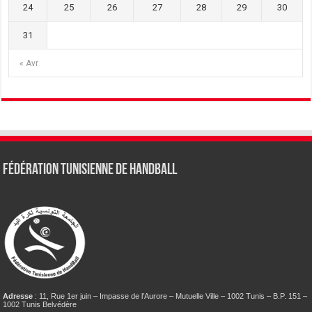
24
25
26
27
28
29
30
31
« Avr
Fédération tunisienne de Handball
Adresse
: 11, Rue 1er juin – Impasse de l’Aurore – Mutuelle Ville – 1002 Tunis – B.P. 151 –
1002 Tunis Belvédère