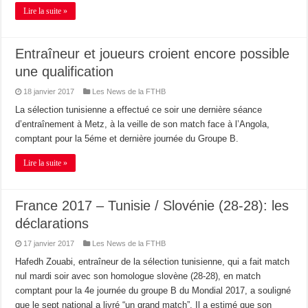
Lire la suite »
Entraîneur et joueurs croient encore possible
une qualification
18 janvier 2017
Les News de la FTHB
La sélection tunisienne a effectué ce soir une dernière séance
d’entraînement à Metz, à la veille de son match face à l’Angola,
comptant pour la 5éme et dernière journée du Groupe B.
Lire la suite »
France 2017 – Tunisie / Slovénie (28-28): les
déclarations
17 janvier 2017
Les News de la FTHB
Hafedh Zouabi, entraîneur de la sélection tunisienne, qui a fait match
nul mardi soir avec son homologue slovène (28-28), en match
comptant pour la 4e journée du groupe B du Mondial 2017, a souligné
que le sept national a livré “un grand match”. Il a estimé que son