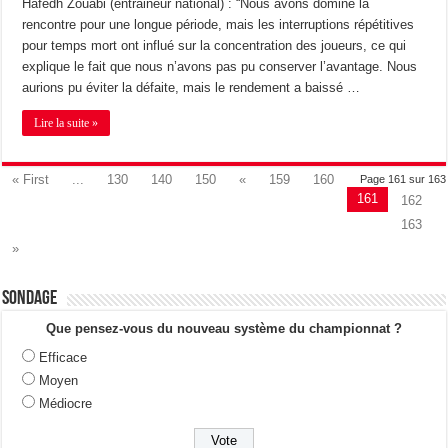
Hafedh Zouabi (entraineur national) : “Nous avons dominé la
rencontre pour une longue période, mais les interruptions répétitives
pour temps mort ont influé sur la concentration des joueurs, ce qui
explique le fait que nous n’avons pas pu conserver l’avantage. Nous
aurions pu éviter la défaite, mais le rendement a baissé …
Lire la suite »
« First
...
130
140
150
«
159
160
Page 161 sur 163
161
162
163
»
Sondage
Que pensez-vous du nouveau système du championnat ?
Efficace
Moyen
Médiocre