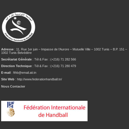
Adresse
: 11, Rue 1er juin – Impasse de l’Aurore – Mutuelle Ville – 1002 Tunis – B.P. 151 –
1002 Tunis Belvédère
Secrétariat Générale
: Tél & Fax : (+216) 71 282 566
Direction Technique
: Tél & Fax : (+216) 71 280 479
E-mail
: fthb@email.ati.tn
Site Web
: http://www.federationhandball.tn/
Nous Contacter