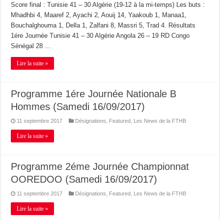
Score final : Tunisie 41 – 30 Algérie (19-12 à la mi-temps) Les buts :
Mhadhbi 4, Maaref 2, Ayachi 2, Aouij 14, Yaakoub 1, Manaa1,
Bouchalghouma 1, Della 1, Zalfani 8, Massri 5, Trad 4. Résultats
1ére Journée Tunisie 41 – 30 Algérie Angola 26 – 19 RD Congo
Sénégal 28 …
Lire la suite »
Programme 1ére Journée Nationale B
Hommes (Samedi 16/09/2017)
11 septembre 2017
Désignations
,
Featured
,
Les News de la FTHB
Lire la suite »
Programme 2éme Journée Championnat
OOREDOO (Samedi 16/09/2017)
11 septembre 2017
Désignations
,
Featured
,
Les News de la FTHB
Lire la suite »