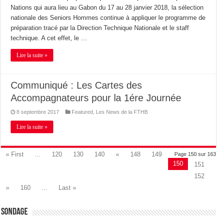
Nations qui aura lieu au Gabon du 17 au 28 janvier 2018, la sélection
nationale des Seniors Hommes continue à appliquer le programme de
préparation tracé par la Direction Technique Nationale et le staff
technique. A cet effet, le …
Lire la suite »
Communiqué : Les Cartes des
Accompagnateurs pour la 1ére Journée
8 septembre 2017
Featured
,
Les News de la FTHB
Lire la suite »
« First
...
120
130
140
«
148
149
Page 150 sur 163
150
151
152
»
160
...
Last »
Sondage