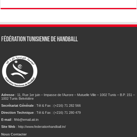
Fédération tunisienne de Handball
Adresse
: 11, Rue 1er juin – Impasse de l’Aurore – Mutuelle Ville – 1002 Tunis – B.P. 151 –
1002 Tunis Belvédère
Secrétariat Générale
: Tél & Fax : (+216) 71 282 566
Direction Technique
: Tél & Fax : (+216) 71 280 479
E-mail
: fthb@email.ati.tn
Site Web
: http://www.federationhandball.tn/
Nous Contacter