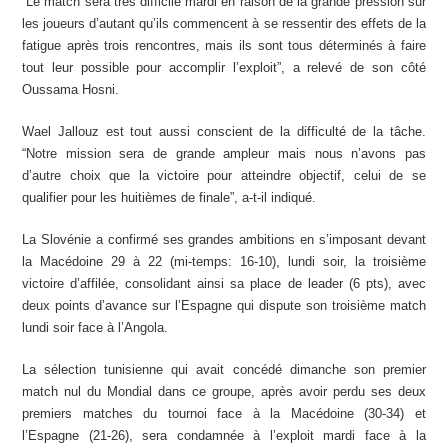
“Le match sera très difficile mardi en raison de la grande pression sur
les joueurs d’autant qu’ils commencent à se ressentir des effets de la
fatigue après trois rencontres, mais ils sont tous déterminés à faire
tout leur possible pour accomplir l’exploit”, a relevé de son côté
Oussama Hosni.
Wael Jallouz est tout aussi conscient de la difficulté de la tâche.
“Notre mission sera de grande ampleur mais nous n’avons pas
d’autre choix que la victoire pour atteindre objectif, celui de se
qualifier pour les huitièmes de finale”, a-t-il indiqué.
La Slovénie a confirmé ses grandes ambitions en s’imposant devant
la Macédoine 29 à 22 (mi-temps: 16-10), lundi soir, la troisième
victoire d’affilée, consolidant ainsi sa place de leader (6 pts), avec
deux points d’avance sur l’Espagne qui dispute son troisième match
lundi soir face à l’Angola.
La sélection tunisienne qui avait concédé dimanche son premier
match nul du Mondial dans ce groupe, après avoir perdu ses deux
premiers matches du tournoi face à la Macédoine (30-34) et
l’Espagne (21-26), sera condamnée à l’exploit mardi face à la