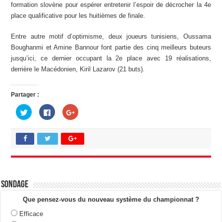
formation slovène pour espérer entretenir l’espoir de décrocher la 4e
place qualificative pour les huitièmes de finale.
Entre autre motif d’optimisme, deux joueurs tunisiens, Oussama
Boughanmi et Amine Bannour font partie des cinq meilleurs buteurs
jusqu’ici, ce dernier occupant la 2e place avec 19 réalisations,
derrière le Macédonien, Kiril Lazarov (21 buts).
Partager :
C
C
C
l
l
l
i
i
i
q
q
q
u
u
u
e
e
e
z
z
z
p
p
p
o
o
o
u
u
u
r
r
r
p
p
p
a
a
a
Sondage
r
r
r
t
t
t
a
a
a
Que pensez-vous du nouveau système du championnat ?
g
g
g
e
e
e
Efficace
r
r
r