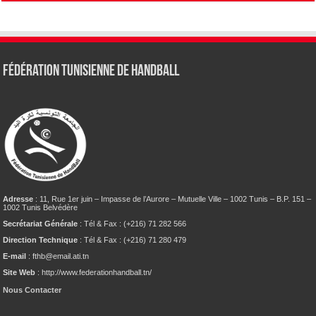
Fédération tunisienne de Handball
Adresse
: 11, Rue 1er juin – Impasse de l’Aurore – Mutuelle Ville – 1002 Tunis – B.P. 151 –
1002 Tunis Belvédère
Secrétariat Générale
: Tél & Fax : (+216) 71 282 566
Direction Technique
: Tél & Fax : (+216) 71 280 479
E-mail
: fthb@email.ati.tn
Site Web
: http://www.federationhandball.tn/
Nous Contacter