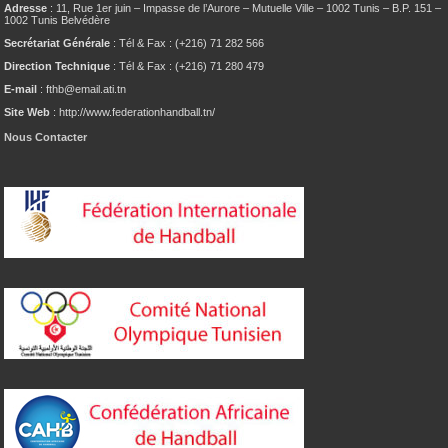
Adresse
: 11, Rue 1er juin – Impasse de l’Aurore – Mutuelle Ville – 1002 Tunis – B.P. 151 –
1002 Tunis Belvédère
Secrétariat Générale
: Tél & Fax : (+216) 71 282 566
Direction Technique
: Tél & Fax : (+216) 71 280 479
E-mail
: fthb@email.ati.tn
Site Web
: http://www.federationhandball.tn/
Nous Contacter