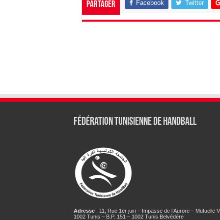
Facebook
Twitter
Partager
Fédération tunisienne de Handball
Adresse
: 11, Rue 1er juin – Impasse de l’Aurore – Mutuelle Vi
1002 Tunis – B.P. 151 – 1002 Tunis Belvédère