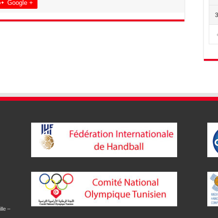
Google +
lle –