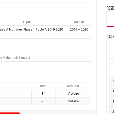
Rés
Ligue
Saison
nale A Hommes Phase 1 Poule A 2019-2020
2019 – 2020
Cale
le Mohamed-Zouaoui
Buts
Résultat
34
Victoire
25
Défaite