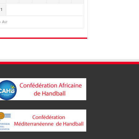
31
« Avr