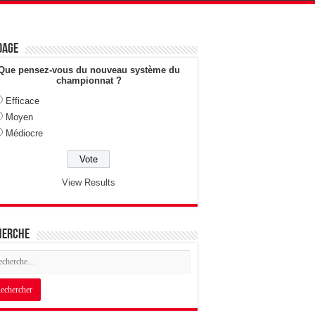
dage
Que pensez-vous du nouveau système du
championnat ?
Efficace
Moyen
Médiocre
View Results
herche