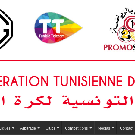
Ligues
Arbitrage
Clubs
Compétitions
Médias
Contact