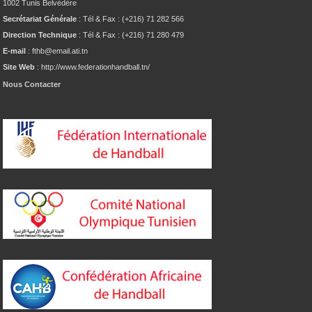
1002 Tunis Belvédère
Secrétariat Générale
: Tél & Fax : (+216) 71 282 566
Direction Technique
: Tél & Fax : (+216) 71 280 479
E-mail
: fthb@email.ati.tn
Site Web
: http://www.federationhandball.tn/
Nous Contacter