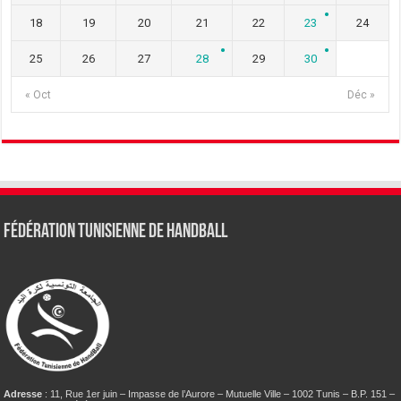
18
19
20
21
22
23
24
25
26
27
28
29
30
« Oct
Déc »
Fédération tunisienne de Handball
Adresse
: 11, Rue 1er juin – Impasse de l’Aurore – Mutuelle Ville – 1002 Tunis – B.P. 151 –