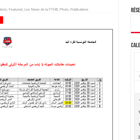
tions
,
Featured
,
Les News de la FTHB
,
Photo
,
Publications
Rés
+
Cale