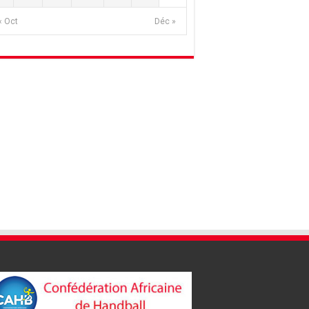
« Oct
Déc »