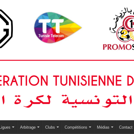
Ligues
Arbitrage
Clubs
Compétitions
Médias
Contact