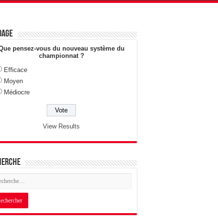
dage
Que pensez-vous du nouveau système du
championnat ?
Efficace
Moyen
Médiocre
View Results
herche