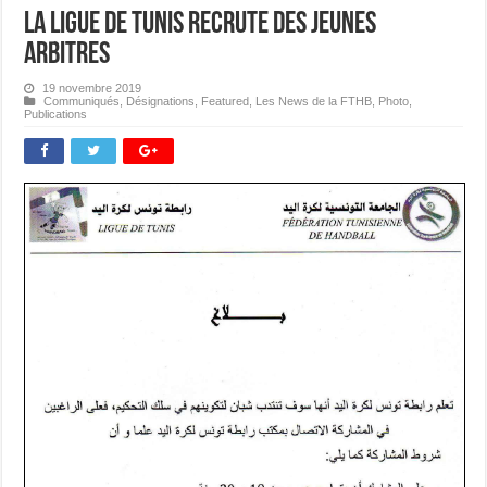
La Ligue de Tunis recrute des jeunes
arbitres
19 novembre 2019
Communiqués
,
Désignations
,
Featured
,
Les News de la FTHB
,
Photo
,
Publications