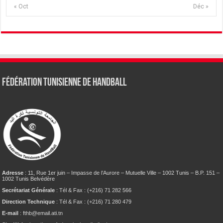
« Oct
Déc »
Fédération tunisienne de Handball
Adresse
: 11, Rue 1er juin – Impasse de l’Aurore – Mutuelle Ville – 1002 Tunis – B.P. 151 –
1002 Tunis Belvédère
Secrétariat Générale
: Tél & Fax : (+216) 71 282 566
Direction Technique
: Tél & Fax : (+216) 71 280 479
E-mail
: fthb@email.ati.tn