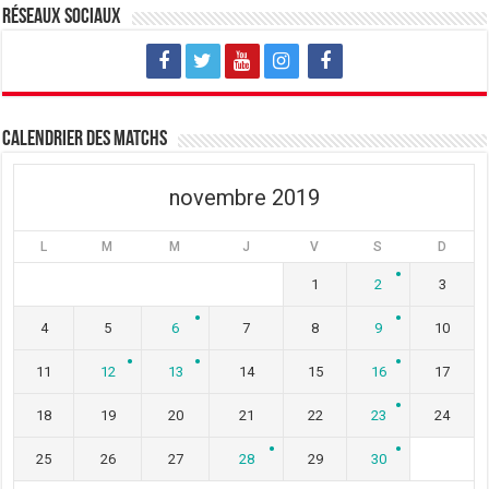
v
u
v
Réseaux sociaux
e
v
e
l
e
l
l
l
l
e
l
e
f
e
f
e
f
e
n
e
n
ê
n
ê
t
ê
t
Calendrier des matchs
r
t
r
e
r
e
)
e
)
)
novembre 2019
L
M
M
J
V
S
D
1
2
3
4
5
6
7
8
9
10
11
12
13
14
15
16
17
18
19
20
21
22
23
24
25
26
27
28
29
30