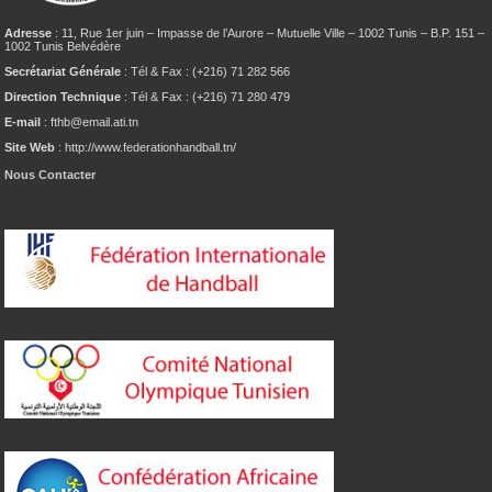
Adresse
: 11, Rue 1er juin – Impasse de l’Aurore – Mutuelle Ville – 1002 Tunis – B.P. 151 –
1002 Tunis Belvédère
Secrétariat Générale
: Tél & Fax : (+216) 71 282 566
Direction Technique
: Tél & Fax : (+216) 71 280 479
E-mail
: fthb@email.ati.tn
Site Web
: http://www.federationhandball.tn/
Nous Contacter