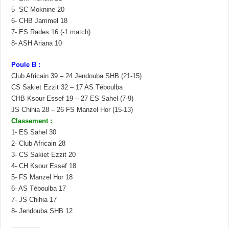
5- SC Moknine 20
6- CHB Jammel 18
7- ES Rades 16 (-1 match)
8- ASH Ariana 10
Poule B :
Club Africain 39 – 24 Jendouba SHB (21-15)
CS Sakiet Ezzit 32 – 17 AS Téboulba
CHB Ksour Essef 19 – 27 ES Sahel (7-9)
JS Chihia 28 – 26 FS Manzel Hor (15-13)
Classement :
1- ES Sahel 30
2- Club Africain 28
3- CS Sakiet Ezzit 20
4- CH Ksour Essef 18
5- FS Manzel Hor 18
6- AS Téboulba 17
7- JS Chihia 17
8- Jendouba SHB 12