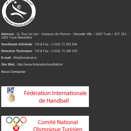
Adresse
: 11, Rue 1er juin – Impasse de l’Aurore – Mutuelle Ville – 1002 Tunis – B.P. 151 –
1002 Tunis Belvédère
Secrétariat Générale
: Tél & Fax : (+216) 71 282 566
Direction Technique
: Tél & Fax : (+216) 71 280 479
E-mail
: fthb@email.ati.tn
Site Web
: http://www.federationhandball.tn/
Nous Contacter