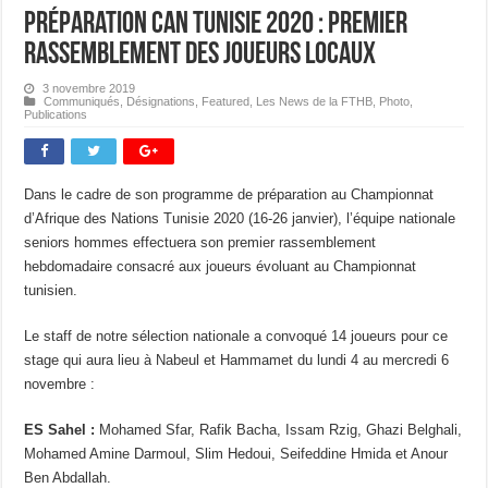
Préparation CAN Tunisie 2020 : Premier
rassemblement des joueurs locaux
3 novembre 2019
Communiqués
,
Désignations
,
Featured
,
Les News de la FTHB
,
Photo
,
Publications
Dans le cadre de son programme de préparation au Championnat
d’Afrique des Nations Tunisie 2020 (16-26 janvier), l’équipe nationale
seniors hommes effectuera son premier rassemblement
hebdomadaire consacré aux joueurs évoluant au Championnat
tunisien.
Le staff de notre sélection nationale a convoqué 14 joueurs pour ce
stage qui aura lieu à Nabeul et Hammamet du lundi 4 au mercredi 6
novembre :
ES Sahel :
Mohamed Sfar, Rafik Bacha, Issam Rzig, Ghazi Belghali,
Mohamed Amine Darmoul, Slim Hedoui, Seifeddine Hmida et Anour
Ben Abdallah.