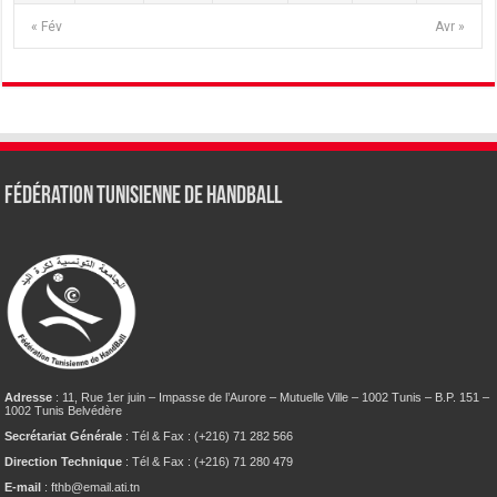
« Fév
Avr »
Fédération tunisienne de Handball
Adresse
: 11, Rue 1er juin – Impasse de l’Aurore – Mutuelle Ville – 1002 Tunis – B.P. 151 –
1002 Tunis Belvédère
Secrétariat Générale
: Tél & Fax : (+216) 71 282 566
Direction Technique
: Tél & Fax : (+216) 71 280 479
E-mail
: fthb@email.ati.tn