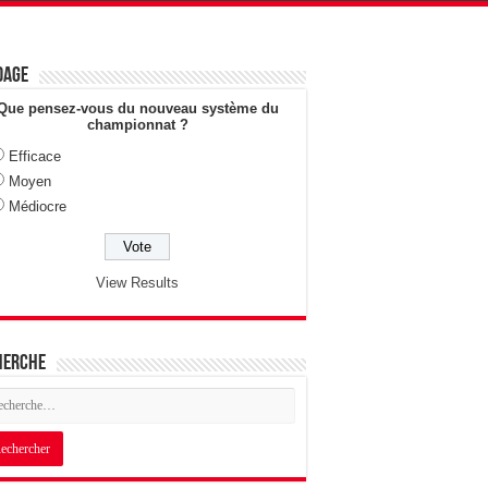
dage
Que pensez-vous du nouveau système du
championnat ?
Efficace
Moyen
Médiocre
View Results
herche