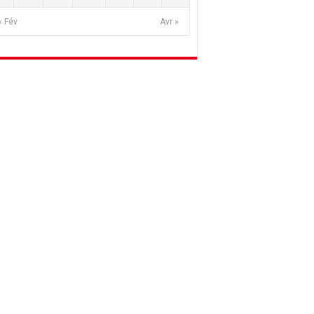
« Fév
Avr »