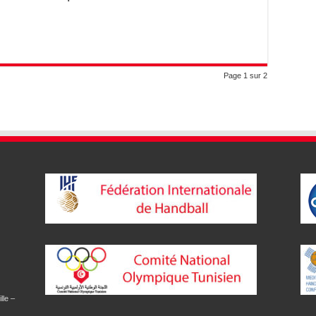
Page 1 sur 2
lle –