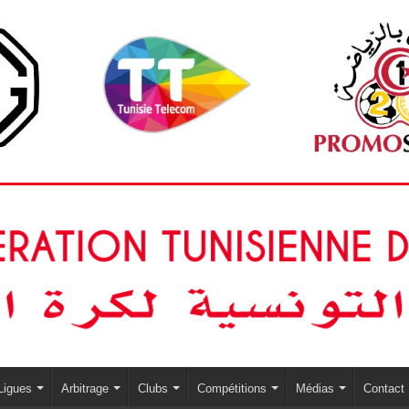
Ligues
Arbitrage
Clubs
Compétitions
Médias
Contact