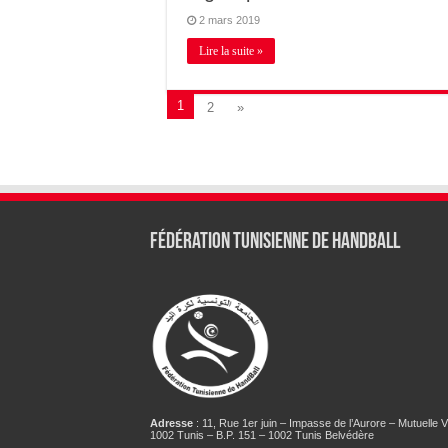
2 mars 2019
Lire la suite »
1
2
»
Fédération tunisienne de Handball
Adresse
: 11, Rue 1er juin – Impasse de l’Aurore – Mutuelle Vi
1002 Tunis – B.P. 151 – 1002 Tunis Belvédère