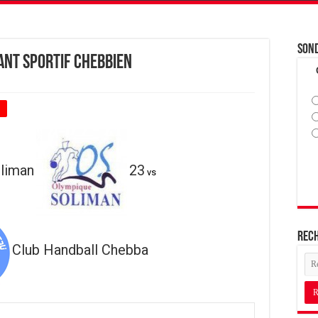
Son
ant Sportif Chebbien
+
liman
23
vs
Rec
Club Handball Chebba