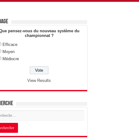
dage
Que pensez-vous du nouveau système du
championnat ?
Efficace
Moyen
Médiocre
View Results
herche