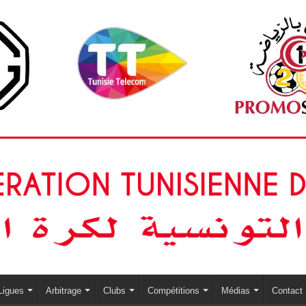
Ligues
Arbitrage
Clubs
Compétitions
Médias
Contact