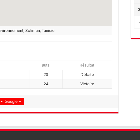
nvironnement, Soliman, Tunisie
Buts
Résultat
23
Défaite
24
Victoire
Google +