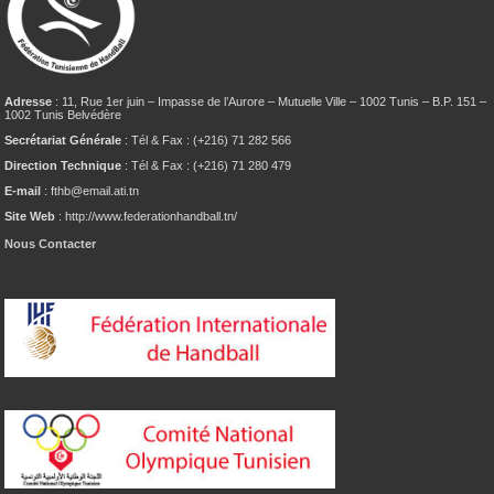
Adresse
: 11, Rue 1er juin – Impasse de l’Aurore – Mutuelle Ville – 1002 Tunis – B.P. 151 –
1002 Tunis Belvédère
Secrétariat Générale
: Tél & Fax : (+216) 71 282 566
Direction Technique
: Tél & Fax : (+216) 71 280 479
E-mail
: fthb@email.ati.tn
Site Web
: http://www.federationhandball.tn/
Nous Contacter