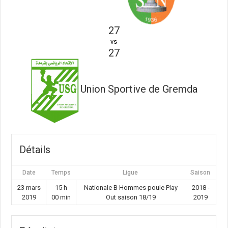
27
vs
27
Union Sportive de Gremda
Détails
Date
Temps
Ligue
Saison
23 mars
15 h
Nationale B Hommes poule Play
2018 -
2019
00 min
Out saison 18/19
2019