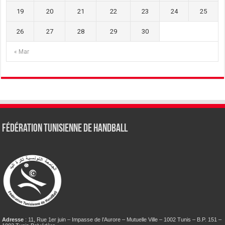
19
20
21
22
23
24
25
26
27
28
29
30
« Mar
Fédération tunisienne de Handball
Adresse
: 11, Rue 1er juin – Impasse de l’Aurore – Mutuelle Ville – 1002 Tunis – B.P. 151 –