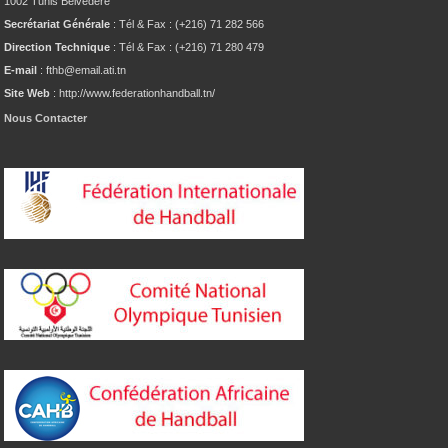
1002 Tunis Belvédère
Secrétariat Générale
: Tél & Fax : (+216) 71 282 566
Direction Technique
: Tél & Fax : (+216) 71 280 479
E-mail
: fthb@email.ati.tn
Site Web
: http://www.federationhandball.tn/
Nous Contacter