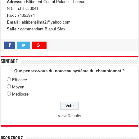
Adresse :
Bâtiment Cristal Palace – bureau
N°5 – chihia 3041
Fax :
74853974
Email :
abirbenslima2@yahoo.com
Salle :
commandant Bjaoui Sfax
Sondage
Que pensez-vous du nouveau système du championnat ?
Efficace
Moyen
Médiocre
View Results
Recherche