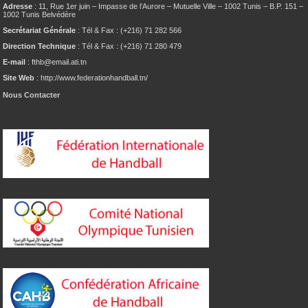
Adresse
: 11, Rue 1er juin – Impasse de l’Aurore – Mutuelle Ville – 1002 Tunis – B.P. 151 –
1002 Tunis Belvédère
Secrétariat Générale
: Tél & Fax : (+216) 71 282 566
Direction Technique
: Tél & Fax : (+216) 71 280 479
E-mail
: fthb@email.ati.tn
Site Web
: http://www.federationhandball.tn/
Nous Contacter