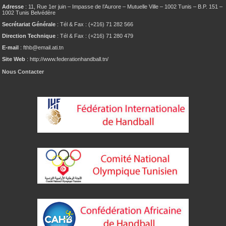
Adresse
: 11, Rue 1er juin – Impasse de l’Aurore – Mutuelle Ville – 1002 Tunis – B.P. 151 –
1002 Tunis Belvédère
Secrétariat Générale
: Tél & Fax : (+216) 71 282 566
Direction Technique
: Tél & Fax : (+216) 71 280 479
E-mail
: fthb@email.ati.tn
Site Web
: http://www.federationhandball.tn/
Nous Contacter